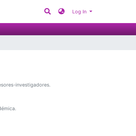
Log In
fesores-investigadores.
démica.