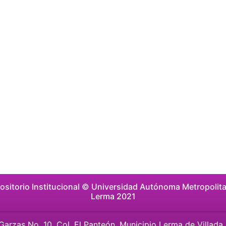
ositorio Institucional © Universidad Autónoma Metropolit
Lerma 2021
 Garzas No. 10, Col. El Panteón, Municipio Lerma de Villada