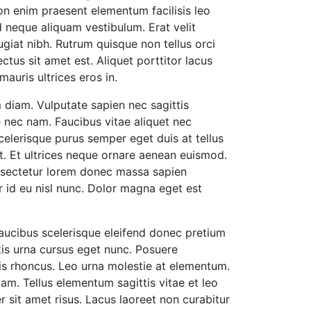
n enim praesent elementum facilisis leo
 neque aliquam vestibulum. Erat velit
giat nibh. Rutrum quisque non tellus orci
tus sit amet est. Aliquet porttitor lacus
auris ultrices eros in.
m diam. Vulputate sapien nec sagittis
 nec nam. Faucibus vitae aliquet nec
celerisque purus semper eget duis at tellus
t. Et ultrices neque ornare aenean euismod.
onsectetur lorem donec massa sapien
r id eu nisl nunc. Dolor magna eget est
faucibus scelerisque eleifend donec pretium
tis urna cursus eget nunc. Posuere
uris rhoncus. Leo urna molestie at elementum.
llam. Tellus elementum sagittis vitae et leo
r sit amet risus. Lacus laoreet non curabitur