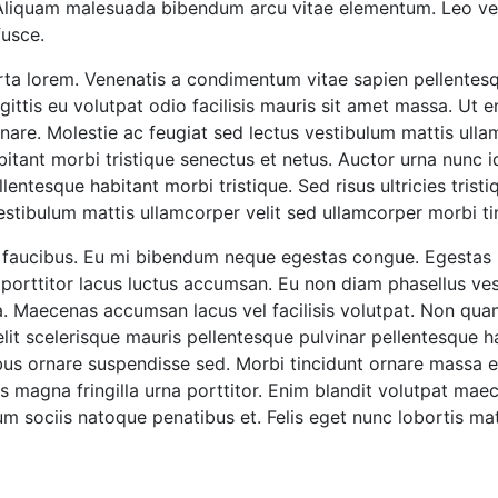
. Aliquam malesuada bibendum arcu vitae elementum. Leo vel
fusce.
rta lorem. Venenatis a condimentum vitae sapien pellentesq
sagittis eu volutpat odio facilisis mauris sit amet massa. U
rnare. Molestie ac feugiat sed lectus vestibulum mattis ulla
itant morbi tristique senectus et netus. Auctor urna nunc id
entesque habitant morbi tristique. Sed risus ultricies tristi
stibulum mattis ullamcorper velit sed ullamcorper morbi ti
faucibus. Eu mi bibendum neque egestas congue. Egestas pu
t porttitor lacus luctus accumsan. Eu non diam phasellus ve
a. Maecenas accumsan lacus vel facilisis volutpat. Non qua
it scelerisque mauris pellentesque pulvinar pellentesque ha
ibus ornare suspendisse sed. Morbi tincidunt ornare massa e
s magna fringilla urna porttitor. Enim blandit volutpat mae
m sociis natoque penatibus et. Felis eget nunc lobortis ma