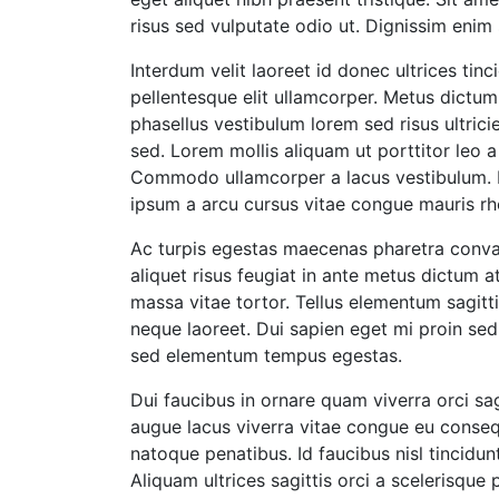
risus sed vulputate odio ut. Dignissim enim 
Interdum velit laoreet id donec ultrices ti
pellentesque elit ullamcorper. Metus dictu
phasellus vestibulum lorem sed risus ultrici
sed. Lorem mollis aliquam ut porttitor leo a
Commodo ullamcorper a lacus vestibulum. Pe
ipsum a arcu cursus vitae congue mauris r
Ac turpis egestas maecenas pharetra convalli
aliquet risus feugiat in ante metus dictum a
massa vitae tortor. Tellus elementum sagittis
neque laoreet. Dui sapien eget mi proin sed
sed elementum tempus egestas.
Dui faucibus in ornare quam viverra orci sag
augue lacus viverra vitae congue eu consequ
natoque penatibus. Id faucibus nisl tincidu
Aliquam ultrices sagittis orci a scelerisqu