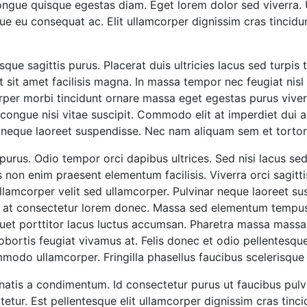
gue quisque egestas diam. Eget lorem dolor sed viverra. U
gue eu consequat ac. Elit ullamcorper dignissim cras tincid
que sagittis purus. Placerat duis ultricies lacus sed turpis 
t sit amet facilisis magna. In massa tempor nec feugiat nisl
per morbi tincidunt ornare massa eget egestas purus viverr
ongue nisi vitae suscipit. Commodo elit at imperdiet dui a
r neque laoreet suspendisse. Nec nam aliquam sem et torto
urus. Odio tempor orci dapibus ultrices. Sed nisi lacus sed 
us non enim praesent elementum facilisis. Viverra orci sagit
 ullamcorper velit sed ullamcorper. Pulvinar neque laoreet s
s at consectetur lorem donec. Massa sed elementum tempus 
liquet porttitor lacus luctus accumsan. Pharetra massa massa 
bortis feugiat vivamus at. Felis donec et odio pellentesq
modo ullamcorper. Fringilla phasellus faucibus scelerisque
natis a condimentum. Id consectetur purus ut faucibus pulv
tur. Est pellentesque elit ullamcorper dignissim cras tincid