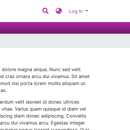
Log In
t dolore magna aliqua. Nunc sed velit
ed cras ornare arcu dui vivamus. Sit amet
ismod nisi porta lorem mollis aliquam ut.
tas.
terdum velit laoreet id donec ultrices
s vitae. Varius quam quisque id diam vel
piscing diam donec adipiscing. Convallis
e arcu dui vivamus arcu. Egestas integer
n pulvinar neque laoreet suspendisse. Quis