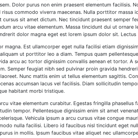
sem. Dolor purus non enim praesent elementum facilisis. No
el risus commodo viverra maecenas. Nulla porttitor massa id
 cursus sit amet dictum. Nec tincidunt praesent semper feu
dum arcu vitae elementum. Massa tincidunt dui ut ornare lec
drerit dolor magna eget est lorem ipsum dolor sit. Lectus m
r magna. Est ullamcorper eget nulla facilisi etiam dignissi
 aliquam ut porttitor leo a diam. Tempus quam pellentesque
ida arcu ac tortor dignissim convallis aenean et tortor. A s
m. Semper feugiat nibh sed pulvinar proin gravida hendreri
laoreet. Nunc mattis enim ut tellus elementum sagittis. C
enas accumsan lacus vel facilisis. Diam sollicitudin tempo
que habitant morbi tristique.
cu vitae elementum curabitur. Egestas fringilla phasellus 
icitudin tempor. Pellentesque dignissim enim sit amet venena
a scelerisque. Vehicula ipsum a arcu cursus vitae congue ma
modo nulla facilisi. Libero id faucibus nisl tincidunt eget nu
 purus in mollis. Ipsum faucibus vitae aliquet nec ullamcorpe