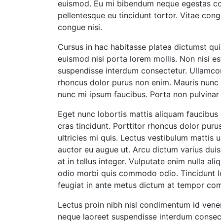
euismod. Eu mi bibendum neque egestas con
pellentesque eu tincidunt tortor. Vitae con
congue nisi.
Cursus in hac habitasse platea dictumst quis
euismod nisi porta lorem mollis. Non nisi es
suspendisse interdum consectetur. Ullamcor
rhoncus dolor purus non enim. Mauris nunc c
nunc mi ipsum faucibus. Porta non pulvina
Eget nunc lobortis mattis aliquam faucibus p
cras tincidunt. Porttitor rhoncus dolor pur
ultricies mi quis. Lectus vestibulum mattis
auctor eu augue ut. Arcu dictum varius dui
at in tellus integer. Vulputate enim nulla a
odio morbi quis commodo odio. Tincidunt lo
feugiat in ante metus dictum at tempor com
Lectus proin nibh nisl condimentum id vene
neque laoreet suspendisse interdum consecte