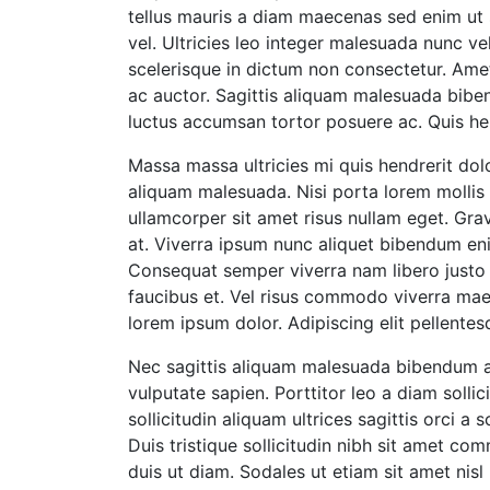
tellus mauris a diam maecenas sed enim ut 
vel. Ultricies leo integer malesuada nunc v
scelerisque in dictum non consectetur. Amet
ac auctor. Sagittis aliquam malesuada biben
luctus accumsan tortor posuere ac. Quis hen
Massa massa ultricies mi quis hendrerit dolo
aliquam malesuada. Nisi porta lorem mollis
ullamcorper sit amet risus nullam eget. Grav
at. Viverra ipsum nunc aliquet bibendum eni
Consequat semper viverra nam libero justo 
faucibus et. Vel risus commodo viverra maec
lorem ipsum dolor. Adipiscing elit pellentes
Nec sagittis aliquam malesuada bibendum ar
vulputate sapien. Porttitor leo a diam soll
sollicitudin aliquam ultrices sagittis orci 
Duis tristique sollicitudin nibh sit amet com
duis ut diam. Sodales ut etiam sit amet nisl