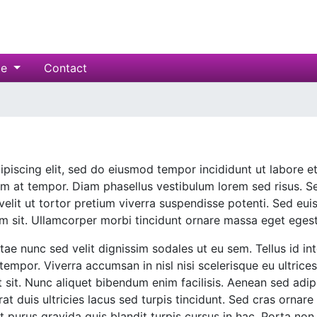
ce
Contact
piscing elit, sed do eiusmod tempor incididunt ut labore e
um at tempor. Diam phasellus vestibulum lorem sed risus. S
 velit ut tortor pretium viverra suspendisse potenti. Sed eu
um sit. Ullamcorper morbi tincidunt ornare massa eget eges
itae nunc sed velit dignissim sodales ut eu sem. Tellus id in
tempor. Viverra accumsan in nisl nisi scelerisque eu ultrice
st sit. Nunc aliquet bibendum enim facilisis. Aenean sed adi
rat duis ultricies lacus sed turpis tincidunt. Sed cras ornar
et purus gravida quis blandit turpis cursus in hac. Porta no