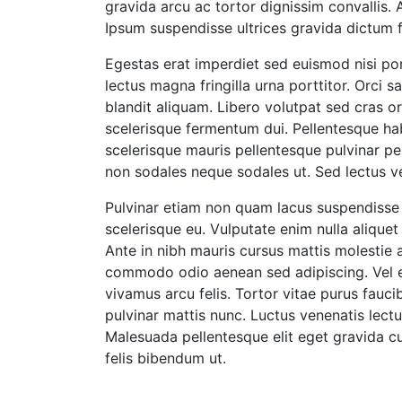
gravida arcu ac tortor dignissim convallis
Ipsum suspendisse ultrices gravida dictum 
Egestas erat imperdiet sed euismod nisi po
lectus magna fringilla urna porttitor. Orci 
blandit aliquam. Libero volutpat sed cras o
scelerisque fermentum dui. Pellentesque hab
scelerisque mauris pellentesque pulvinar pell
non sodales neque sodales ut. Sed lectus ve
Pulvinar etiam non quam lacus suspendisse 
scelerisque eu. Vulputate enim nulla alique
Ante in nibh mauris cursus mattis molestie 
commodo odio aenean sed adipiscing. Vel el
vivamus arcu felis. Tortor vitae purus fauc
pulvinar mattis nunc. Luctus venenatis lectu
Malesuada pellentesque elit eget gravida cu
felis bibendum ut.