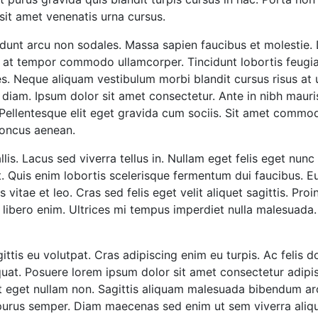
sit amet venenatis urna cursus.
ncidunt arcu non sodales. Massa sapien faucibus et molestie
m at tempor commodo ullamcorper. Tincidunt lobortis feugi
es. Neque aliquam vestibulum morbi blandit cursus risus at u
 diam. Ipsum dolor sit amet consectetur. Ante in nibh mauris
llentesque elit eget gravida cum sociis. Sit amet commodo n
honcus aenean.
s. Lacus sed viverra tellus in. Nullam eget felis eget nunc 
t. Quis enim lobortis scelerisque fermentum dui faucibus. Eu
 vitae et leo. Cras sed felis eget velit aliquet sagittis. Pr
 libero enim. Ultrices mi tempus imperdiet nulla malesuada. 
ittis eu volutpat. Cras adipiscing enim eu turpis. Ac felis 
at. Posuere lorem ipsum dolor sit amet consectetur adipisci
nt eget nullam non. Sagittis aliquam malesuada bibendum arc
e purus semper. Diam maecenas sed enim ut sem viverra aliqu