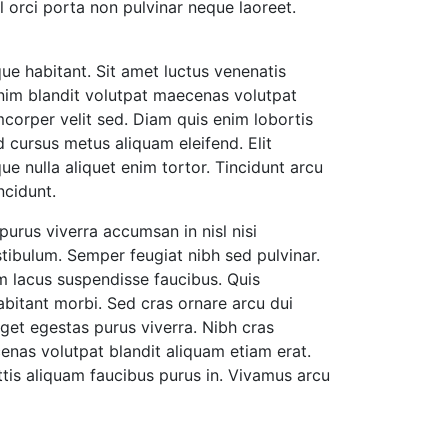
 orci porta non pulvinar neque laoreet.
ue habitant. Sit amet luctus venenatis
t enim blandit volutpat maecenas volutpat
mcorper velit sed. Diam quis enim lobortis
 cursus metus aliquam eleifend. Elit
que nulla aliquet enim tortor. Tincidunt arcu
ncidunt.
rus viverra accumsan in nisl nisi
stibulum. Semper feugiat nibh sed pulvinar.
m lacus suspendisse faucibus. Quis
bitant morbi. Sed cras ornare arcu dui
get egestas purus viverra. Nibh cras
cenas volutpat blandit aliquam etiam erat.
ttis aliquam faucibus purus in. Vivamus arcu