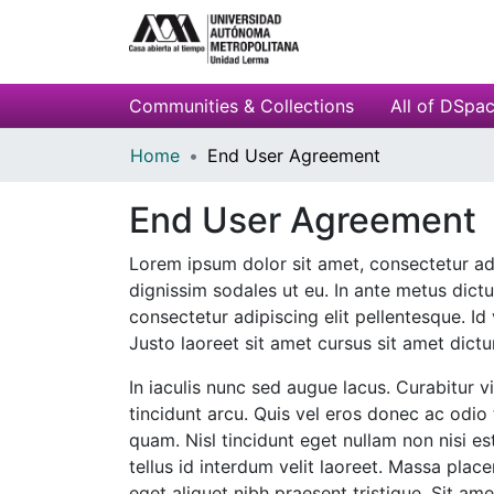
Communities & Collections
All of DSpa
Home
End User Agreement
End User Agreement
Lorem ipsum dolor sit amet, consectetur adi
dignissim sodales ut eu. In ante metus dict
consectetur adipiscing elit pellentesque. Id
Justo laoreet sit amet cursus sit amet dict
In iaculis nunc sed augue lacus. Curabitur v
tincidunt arcu. Quis vel eros donec ac odio 
quam. Nisl tincidunt eget nullam non nisi e
tellus id interdum velit laoreet. Massa place
eget aliquet nibh praesent tristique. Sit am