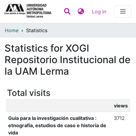
(current)
Log In
Communities & Collections
Home
Statistics
All of DSpace
Statistics for XOGI
Contact
Repositorio Institucional de
la UAM Lerma
Total visits
views
Guía para la investigación cualitativa :
3712
etnografía, estudios de caso e historia de
vida