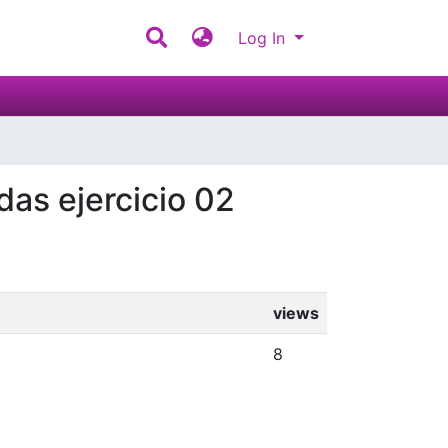
Log In
das ejercicio 02
views
8