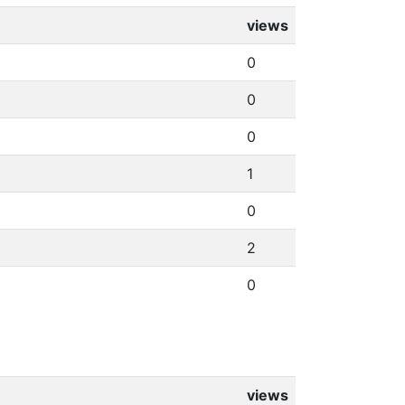
views
0
0
0
1
0
2
0
views