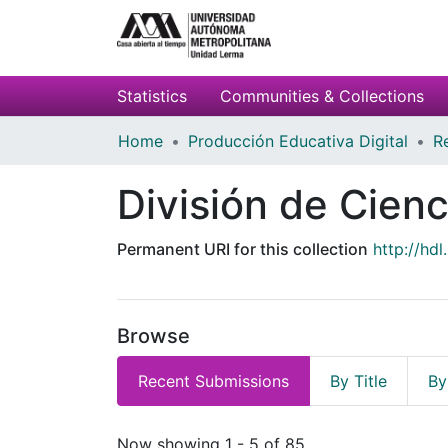
Statistics
Communities & Collections
Home
Producción Educativa Digital
R
División de Cienc
Permanent URI for this collection
http://hd
Browse
Recent Submissions
By Title
By
Recent Submissions
Now showing
1 - 5 of 85