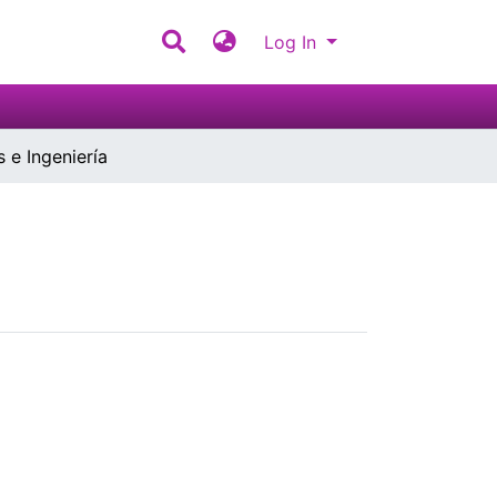
Log In
 e Ingeniería
a