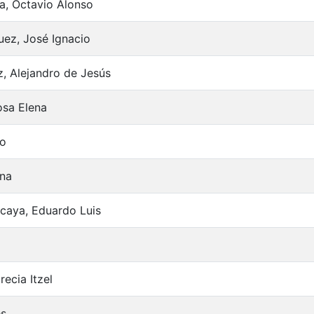
a, Octavio Alonso
uez, José Ignacio
, Alejandro de Jesús
osa Elena
io
ina
zcaya, Eduardo Luis
ecia Itzel
és