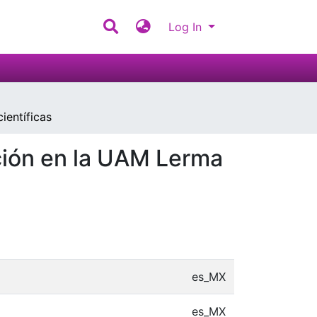
Log In
ientíficas
ación en la UAM Lerma
es_MX
es_MX