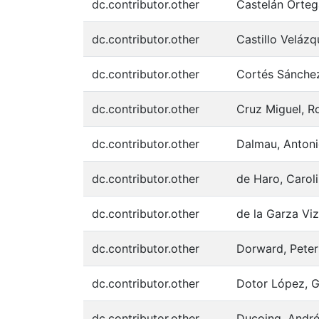
dc.contributor.other
Castelán Orteg
dc.contributor.other
Castillo Velázq
dc.contributor.other
Cortés Sánchez
dc.contributor.other
Cruz Miguel, R
dc.contributor.other
Dalmau, Anton
dc.contributor.other
de Haro, Carol
dc.contributor.other
de la Garza Vi
dc.contributor.other
Dorward, Peter
dc.contributor.other
Dotor López, Gr
dc.contributor.other
Ducoing, Andr