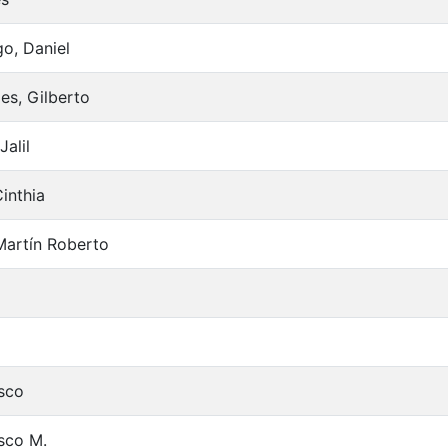
go, Daniel
es, Gilberto
Jalil
inthia
 Martín Roberto
isco
isco M.