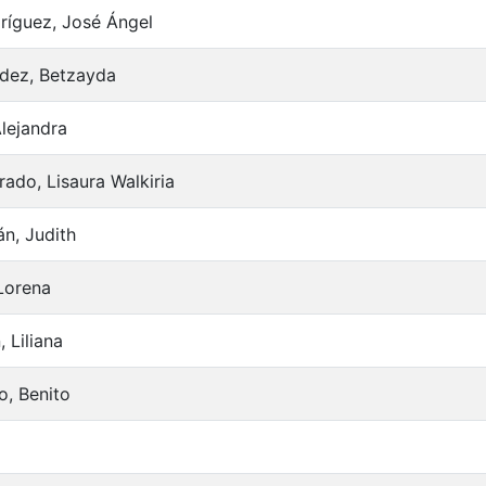
ríguez, José Ángel
dez, Betzayda
Alejandra
ado, Lisaura Walkiria
n, Judith
Lorena
, Liliana
o, Benito