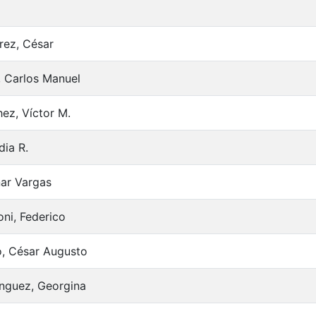
rez, César
, Carlos Manuel
ez, Víctor M.
dia R.
nar Vargas
ni, Federico
, César Augusto
nguez, Georgina